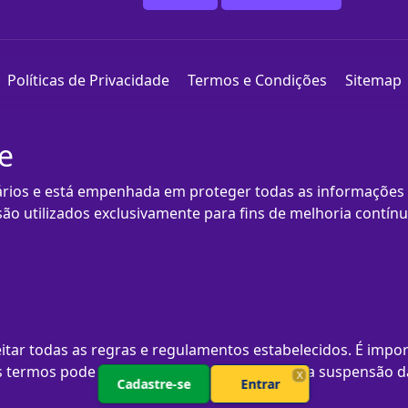
Políticas de Privacidade
Termos e Condições
Sitemap
de
uários e está empenhada em proteger todas as informações
ão utilizados exclusivamente para fins de melhoria contín
ar todas as regras e regulamentos estabelecidos. É impor
tes termos pode resultar em penalizações ou na suspensão d
X
Cadastre-se
Entrar