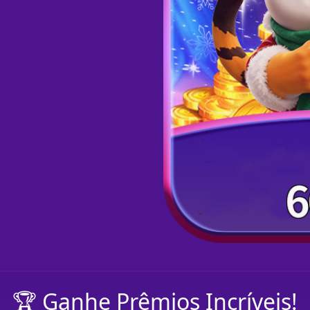
🏆 Ganhe Prêmios Incríveis!