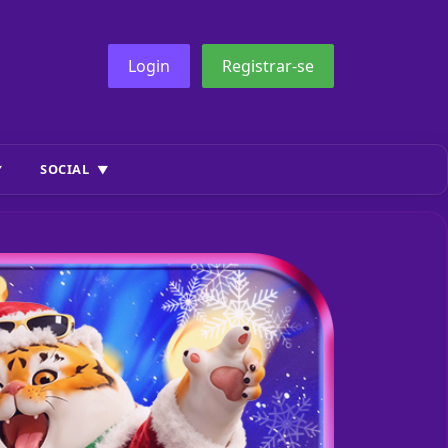
Login
Registrar-se
SOCIAL