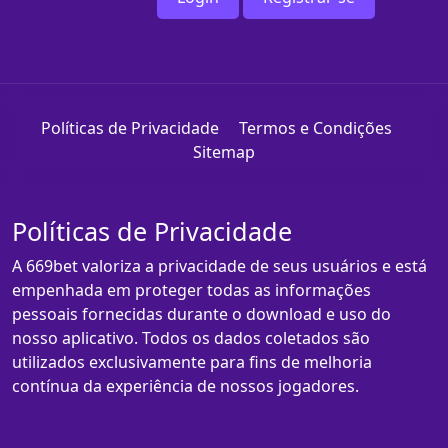
Políticas de Privacidade
Termos e Condições
Sitemap
Políticas de Privacidade
A 669bet valoriza a privacidade de seus usuários e está
empenhada em proteger todas as informações
pessoais fornecidas durante o download e uso do
nosso aplicativo. Todos os dados coletados são
utilizados exclusivamente para fins de melhoria
contínua da experiência de nossos jogadores.