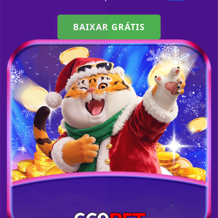
BAIXAR GRÁTIS