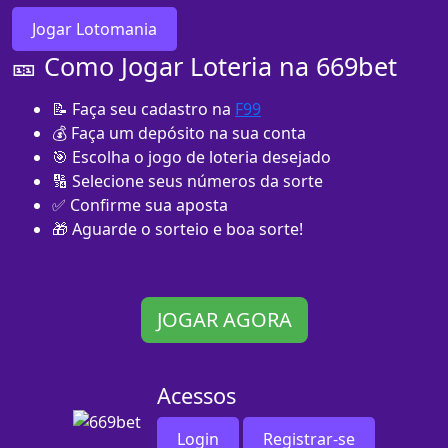
Jogar Lotomania
🎫 Como Jogar Loteria na 669bet
📝 Faça seu cadastro na
F99
💰 Faça um depósito na sua conta
🎯 Escolha o jogo de loteria desejado
🔢 Selecione seus números da sorte
✅ Confirme sua aposta
🎁 Aguarde o sorteio e boa sorte!
JOGAR AGORA
Acessos
Login
Registrar-se