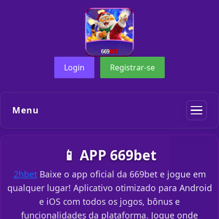
Login
Registrar-se
Menu
📱 APP 669bet
2hbet
Baixe o app oficial da 669bet e jogue em
qualquer lugar! Aplicativo otimizado para Android
e iOS com todos os jogos, bônus e
funcionalidades da plataforma. Jogue onde