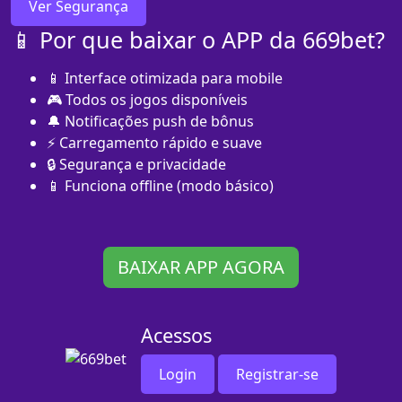
Ver Segurança
📱 Por que baixar o APP da 669bet?
📱 Interface otimizada para mobile
🎮 Todos os jogos disponíveis
🔔 Notificações push de bônus
⚡ Carregamento rápido e suave
🔒 Segurança e privacidade
📱 Funciona offline (modo básico)
BAIXAR APP AGORA
Acessos
Login
Registrar-se