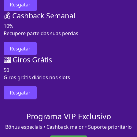
Resgatar
💰 Cashback Semanal
10%
Recupere parte das suas perdas
Resgatar
🎰 Giros Grátis
50
Giros grátis diários nos slots
Resgatar
Programa VIP Exclusivo
Bônus especiais • Cashback maior • Suporte prioritário