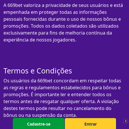
A 669bet valoriza a privacidade de seus usuários e está
empenhada em proteger todas as informações
pessoais fornecidas durante o uso de nossos bônus e
promoções. Todos os dados coletados são utilizados
exclusivamente para fins de melhoria contínua da
experiência de nossos jogadores.
Termos e Condições
Os usuários da 669bet concordam em respeitar todas
as regras e regulamentos estabelecidos para bônus e
promoções. É importante ler e entender todos os
termos antes de resgatar qualquer oferta. A violação
destes termos pode resultar no cancelamento do
bônus ou na suspensão da conta.
X
Cadastre-se
Entrar