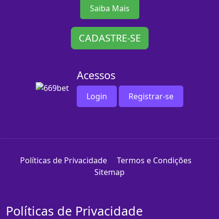
Saiba Mais
CADASTRE-SE
Acessos
Login
Registrar-se
Políticas de Privacidade
Termos e Condições
Sitemap
Políticas de Privacidade