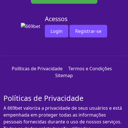
Acessos
Login
Registrar-se
Políticas de Privacidade
Termos e Condições
Sitemap
Políticas de Privacidade
A 669bet valoriza a privacidade de seus usuários e está
empenhada em proteger todas as informações
pessoais fornecidas durante o uso de nossos serviços.