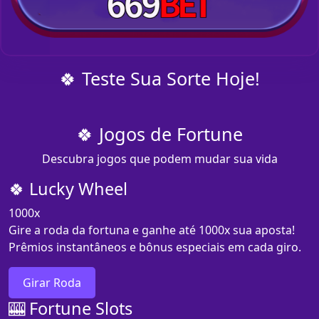
🍀 Teste Sua Sorte Hoje!
🍀 Jogos de Fortune
Descubra jogos que podem mudar sua vida
🍀 Lucky Wheel
1000x
Gire a roda da fortuna e ganhe até 1000x sua aposta!
Prêmios instantâneos e bônus especiais em cada giro.
Girar Roda
🎰 Fortune Slots