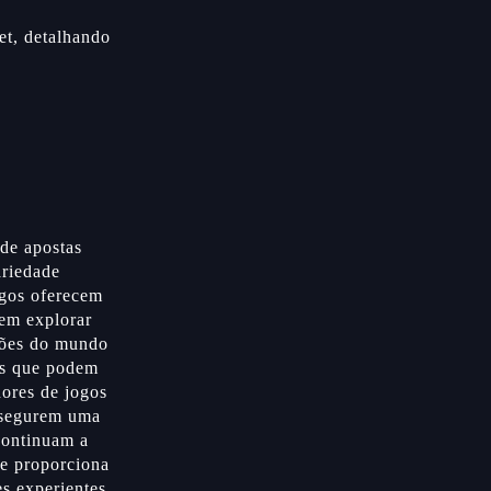
et, detalhando
 de apostas
ariedade
jogos oferecem
em explorar
ações do mundo
os que podem
ores de jogos
assegurem uma
 continuam a
te proporciona
es experientes