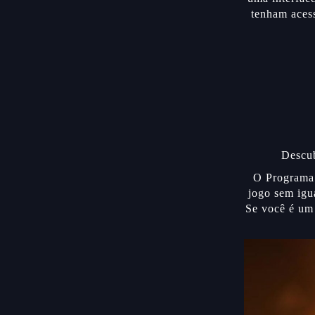
tenham acess
Descub
O Programa 
jogo sem igu
Se você é um