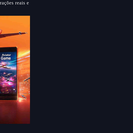
rações reais e