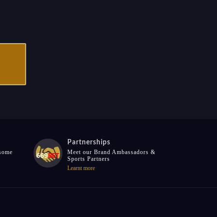
Partnerships
 some
Meet our Brand Ambassadors &
Sports Partners
Learnt more