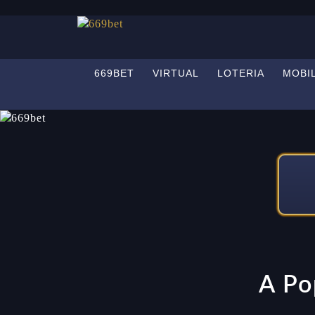
669BET
VIRTUAL
LOTERIA
MOBI
A Po