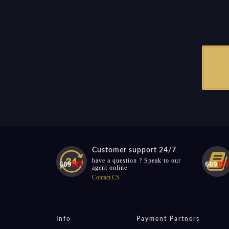
Customer support 24/7
have a question ? Speak to our
agent online
Contact CS
Info
Payment Partners