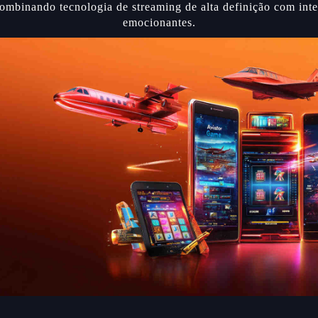
ombinando tecnologia de streaming de alta definição com inte
emocionantes.