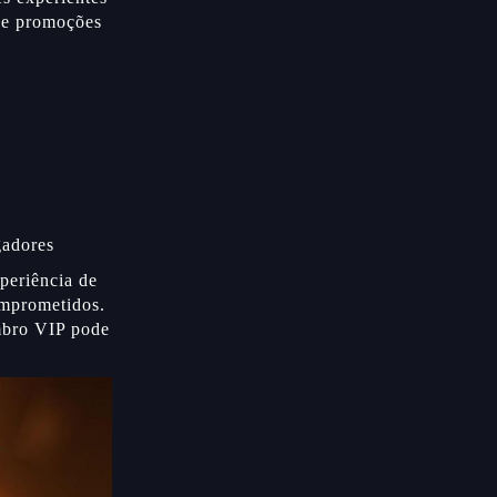
s e promoções
gadores
periência de
omprometidos.
mbro VIP pode