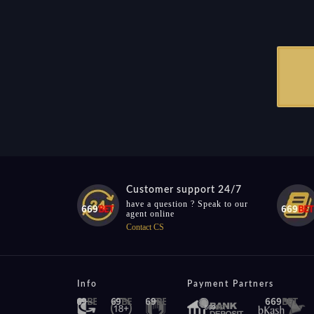
Customer support 24/7
have a question ? Speak to our
agent online
Contact CS
Info
Payment Partners