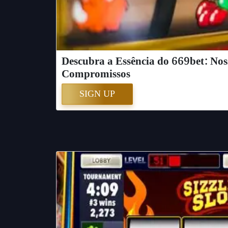
Descubra a Essência do 669bet: Noss
Compromissos
SIGN UP