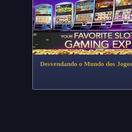
Desvendando o Mundo dos Jogos 