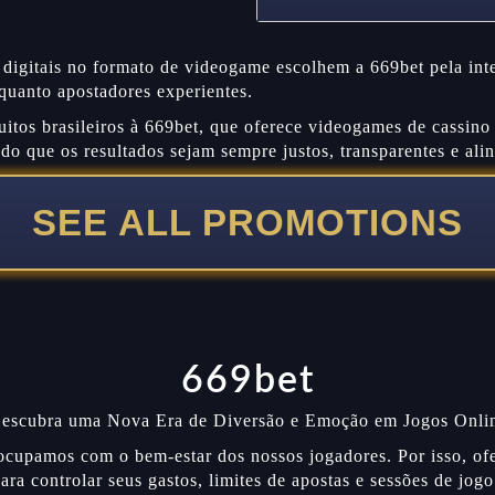
 digitais no formato de videogame escolhem a 669bet pela inte
 quanto apostadores experientes.
itos brasileiros à 669bet, que oferece videogames de cassino 
do que os resultados sejam sempre justos, transparentes e ali
SEE ALL PROMOTIONS
669bet
escubra uma Nova Era de Diversão e Emoção em Jogos Onli
ocupamos com o bem-estar dos nossos jogadores. Por isso, of
ara controlar seus gastos, limites de apostas e sessões de jog