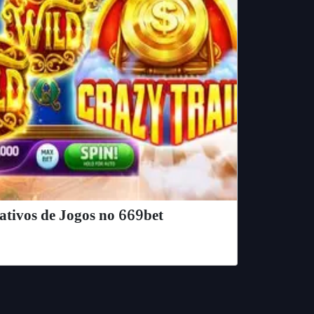
ativos de Jogos no 669bet