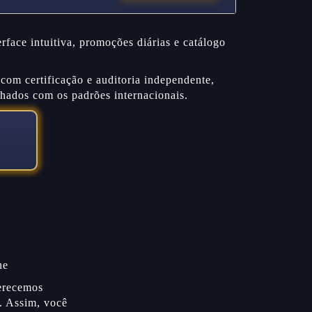
rface intuitiva, promoções diárias e catálogo
com certificação e auditoria independente,
nhados com os padrões internacionais.
ne
erecemos
o. Assim, você