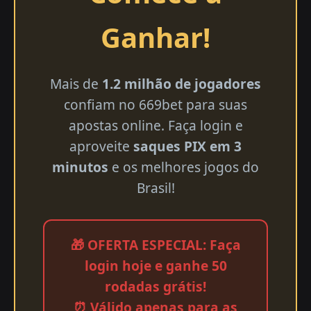
Ganhar!
Mais de
1.2 milhão de jogadores
confiam no 669bet para suas
apostas online. Faça login e
aproveite
saques PIX em 3
minutos
e os melhores jogos do
Brasil!
🎁 OFERTA ESPECIAL: Faça
login hoje e ganhe 50
rodadas grátis!
⏰ Válido apenas para as