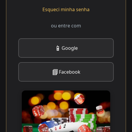
Esqueci minha senha
ou entre com
📱
Google
📘
Facebook