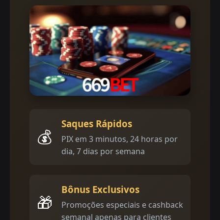
Saques Rápidos
💰
PIX em 3 minutos, 24 horas por
dia, 7 dias por semana
Bônus Exclusivos
🎁
Promoções especiais e cashback
semanal apenas para clientes