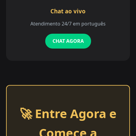
Chat ao vivo
Atendimento 24/7 em português
CHAT AGORA
🚀 Entre Agora e
Comece a