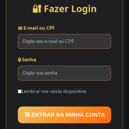
🔐 Fazer Login
📧 E-mail ou CPF
🔒 Senha
Lembrar-me neste dispositivo
🚀 ENTRAR NA MINHA CONTA