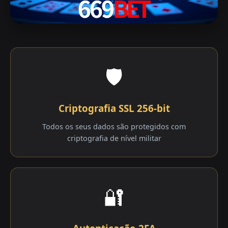
🛡️
Criptografia SSL 256-bit
Todos os seus dados são protegidos com
criptografia de nível militar
🔐