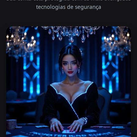
tecnologias de segurança