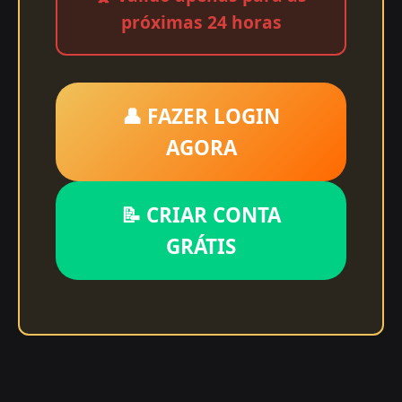
próximas 24 horas
👤 FAZER LOGIN
AGORA
📝 CRIAR CONTA
GRÁTIS