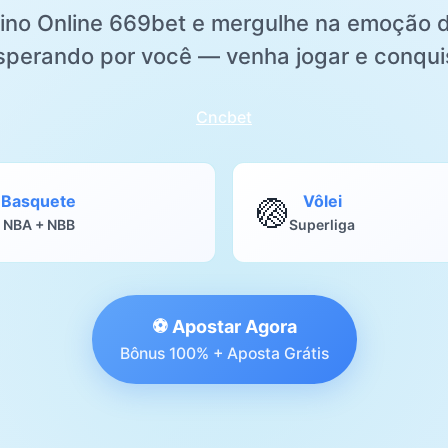
no Online 669bet e mergulhe na emoção d
 esperando por você — venha jogar e conqui
Cncbet
Basquete
Vôlei

🏐
NBA + NBB
Superliga
⚽ Apostar Agora
Bônus 100% + Aposta Grátis