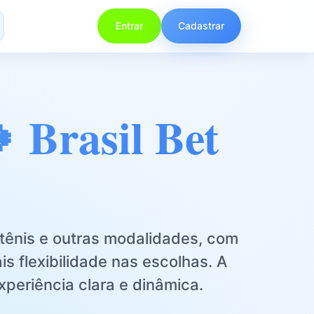
Entrar
Cadastrar
 Brasil Bet
 tênis e outras modalidades, com
s flexibilidade nas escolhas. A
periência clara e dinâmica.