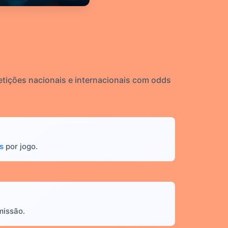
tições nacionais e internacionais com odds
s
por jogo.
missão.