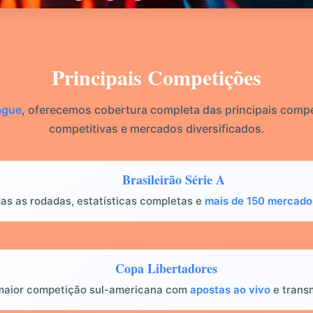
Principais Competições
ague
, oferecemos cobertura completa das principais compe
competitivas e mercados diversificados.
Brasileirão Série A
as as rodadas, estatísticas completas e
mais de 150 mercado
Copa Libertadores
maior competição sul-americana com
apostas ao vivo
e trans