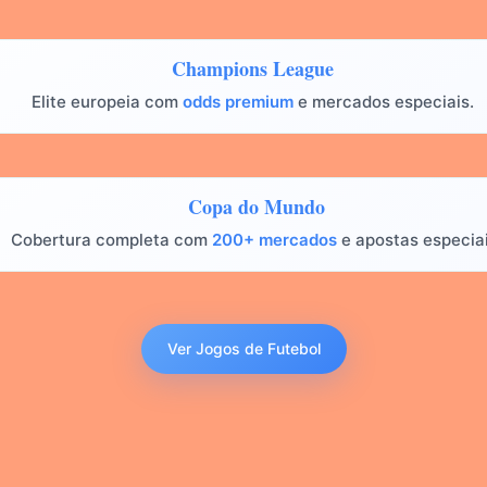
Champions League
Elite europeia com
odds premium
e mercados especiais.
Copa do Mundo
Cobertura completa com
200+ mercados
e apostas especiai
Ver Jogos de Futebol