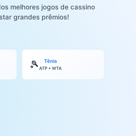
os melhores jogos de cassino
star grandes prêmios!
Tênis
🎾
ATP + WTA