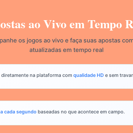
ostas ao Vivo em Tempo R
anhe os jogos ao vivo e faça suas apostas co
atualizadas em tempo real
s diretamente na plataforma com
qualidade HD
e sem trava
s
a cada segundo
baseadas no que acontece em campo.