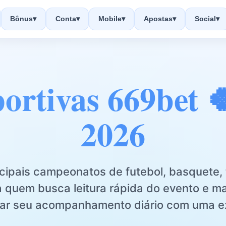
Bônus
▾
Conta
▾
Mobile
▾
Apostas
▾
Social
▾
ortivas 669bet 
2026
cipais campeonatos de futebol, basquete,
 quem busca leitura rápida do evento e mai
itar seu acompanhamento diário com uma ex