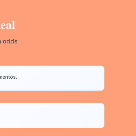
eal
m odds
mentos.