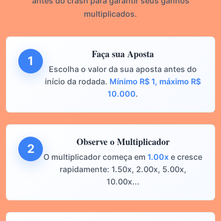
antes do crash para garantir seus ganhos
multiplicados.
Faça sua Aposta
1
Escolha o valor da sua aposta antes do
início da rodada.
Mínimo R$ 1, máximo R$
10.000
.
Observe o Multiplicador
2
O multiplicador começa em
1.00x
e cresce
rapidamente: 1.50x, 2.00x, 5.00x,
10.00x...