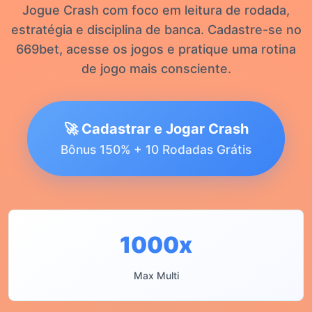
Jogue Crash com foco em leitura de rodada,
estratégia e disciplina de banca. Cadastre-se no
669bet, acesse os jogos e pratique uma rotina
de jogo mais consciente.
🚀 Cadastrar e Jogar Crash
Bônus 150% + 10 Rodadas Grátis
1000x
Max Multi