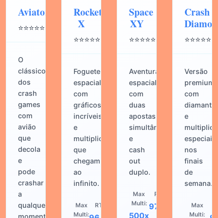
Aviator
Rocket
Space
Crash
X
XY
Diamon
⭐⭐⭐⭐⭐
⭐⭐⭐⭐⭐
⭐⭐⭐⭐⭐
⭐⭐⭐⭐⭐
O
clássico
Foguete
Aventura
Versão
dos
espacial
espacial
premium
crash
com
com
com
games
gráficos
duas
diamante
com
incríveis
apostas
e
avião
e
simultâneas
multiplic
que
multiplicadores
e
especiais
decola
que
cash
nos
e
chegam
out
finais
pode
ao
duplo.
de
crashar
infinito.
semana.
a
Max
RTP:
Multi:
qualquer
Max
RTP:
97.5%
Max
R
Multi:
500x
Multi:
momento.
96.5%
9