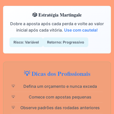
🎲 Estratégia Martingale
Dobre a aposta após cada perda e volte ao valor
inicial após cada vitória.
Use com cautela!
Risco: Variável
Retorno: Progressivo
💡 Dicas dos Profissionais
Defina um orçamento e nunca exceda
Comece com apostas pequenas
Observe padrões das rodadas anteriores