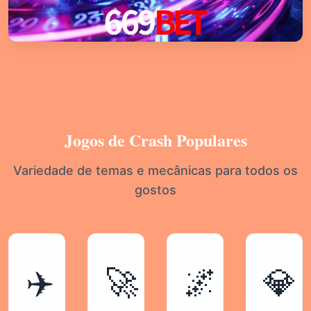
Jogos de Crash Populares
Variedade de temas e mecânicas para todos os
gostos
✈️
🚀
🌌
💎