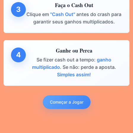
Faça o Cash Out
3
Clique em
"Cash Out"
antes do crash para
garantir seus ganhos multiplicados.
Ganhe ou Perca
4
Se fizer cash out a tempo:
ganho
multiplicado
. Se não: perde a aposta.
Simples assim!
Começar a Jogar