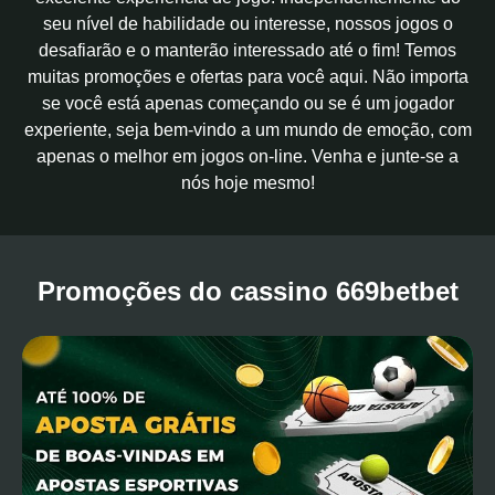
seu nível de habilidade ou interesse, nossos jogos o
desafiarão e o manterão interessado até o fim! Temos
muitas promoções e ofertas para você aqui. Não importa
se você está apenas começando ou se é um jogador
experiente, seja bem-vindo a um mundo de emoção, com
apenas o melhor em jogos on-line. Venha e junte-se a
nós hoje mesmo!
Promoções do cassino 669betbet