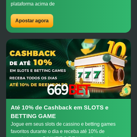
plataforma acima de
Apostar agora
Até 10% de Cashback em SLOTS e
BETTING GAME
Jogue em seus slots de cassino e betting games
favoritos durante o dia e receba até 10% de