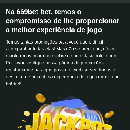
Na 669bet bet, temos o
compromisso de lhe proporcionar
a melhor experiência de jogo
Temos tantas promoções para você que é difícil
acompanhar todas elas! Mas não se preocupe, nós o
manteremos informado sobre o que está acontecendo.
Por favor, verifique nossa página de promoções
regularmente para que possa reivindicar seu bônus e
desfrutar de uma ótima experiência de jogo conosco no
669bet!