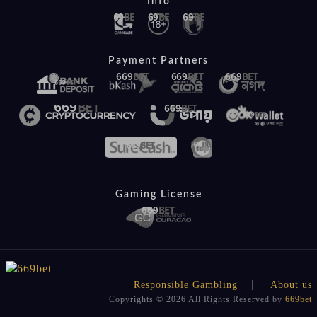
Info
Payment Partners
Gaming License
Responsible Gambling
About us
Copyrights © 2026 All Rights Reserved by
669bet