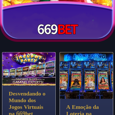
Desvendando o
Mundo dos
A Emoção da
Jogos Virtuais
Loteria na
na 669bet