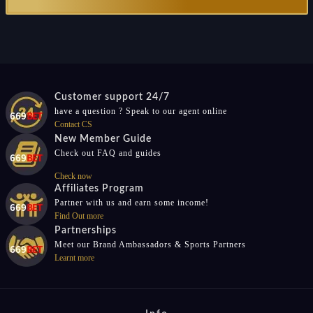
Customer support 24/7
have a question ? Speak to our agent online
Contact CS
New Member Guide
Check out FAQ and guides
Check now
Affiliates Program
Partner with us and earn some income!
Find Out more
Partnerships
Meet our Brand Ambassadors & Sports Partners
Learnt more